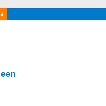
el
 een