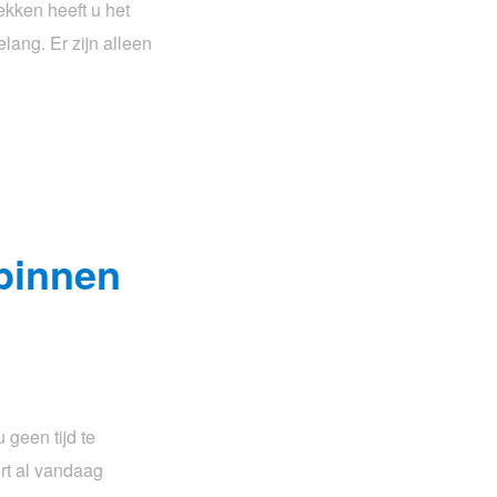
ekken heeft u het
elang. Er zijn alleen
 binnen
 geen tijd te
rt al vandaag