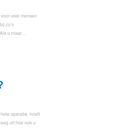
l voor veel mensen
bij zo’n
. Als u maar…
?
 hele operatie, hoeft
raag uit hoe ook u