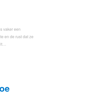
ds vaker een
e en de rust dat ze
uit…
hoe