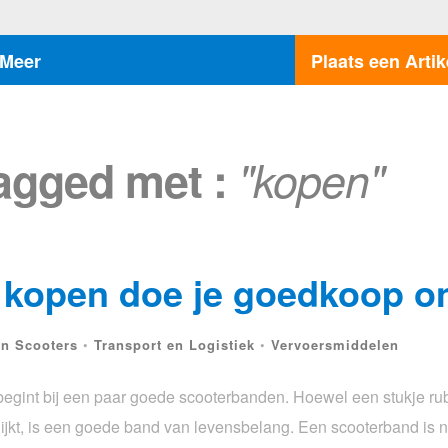
Meer
Plaats een Artik
tagged met :
"kopen"
kopen doe je goedkoop on
en Scooters
•
Transport en Logistiek
•
Vervoersmiddelen
 begint bij een paar goede scooterbanden. Hoewel een stukje r
 lijkt, is een goede band van levensbelang. Een scooterband is n