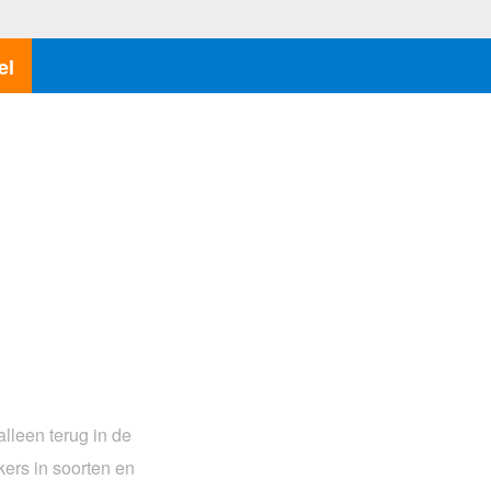
el
alleen terug in de
ers in soorten en