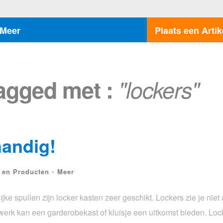
Meer
Plaats een Artik
tagged met :
"lockers"
handig!
 en Producten
•
Meer
ke spullen zijn locker kasten zeer geschikt. Lockers zie je niet 
erk kan een garderobekast of kluisje een uitkomst bieden. Lock