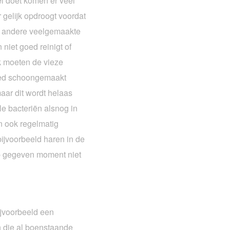
el doet komen er veel
 gelijk opdroogt voordat
n andere veelgemaakte
niet goed reinigt of
k moeten de vieze
oed schoongemaakt
aar dit wordt helaas
lle bacteriën alsnog in
n ook regelmatig
r bijvoorbeeld haren in de
op gegeven moment niet
ijvoorbeeld een
 die al boenstaande