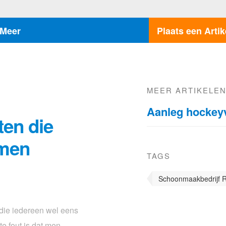
Meer
Plaats een Artik
MEER ARTIKELE
Aanleg hockey
en die
omen
TAGS
Schoonmaakbedrijf 
die iedereen wel eens
e fout is dat men