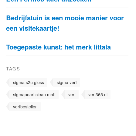
Bedrijfstuin is een mooie manier voor
een visitekaartje!
Toegepaste kunst: het merk Iittala
TAGS
sigma s2u gloss
sigma verf
sigmapearl clean matt
verf
verf365.nl
verfbestellen