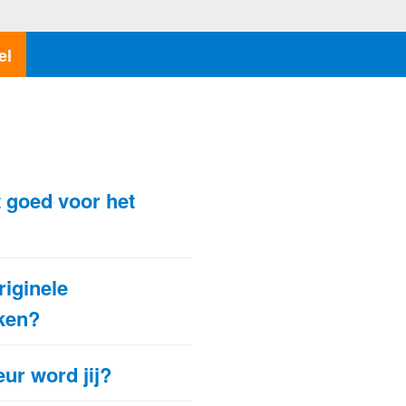
el
N
 goed voor het
riginele
ken?
ur word jij?