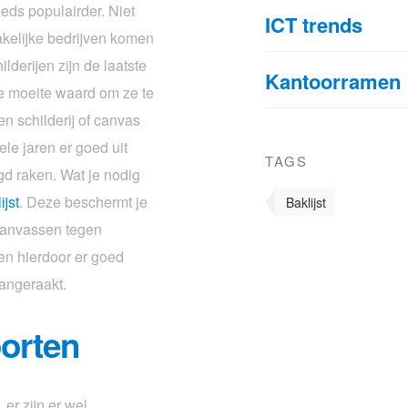
eds populairder. Niet
ICT trends
zakelijke bedrijven komen
ilderijen zijn de laatste
Kantoorramen
de moeite waard om ze te
n schilderij of canvas
le jaren er goed uit
TAGS
igd raken. Wat je nodig
ijst
. Deze beschermt je
Baklijst
 canvassen tegen
en hierdoor er goed
 aangeraakt.
oorten
, er zijn er wel