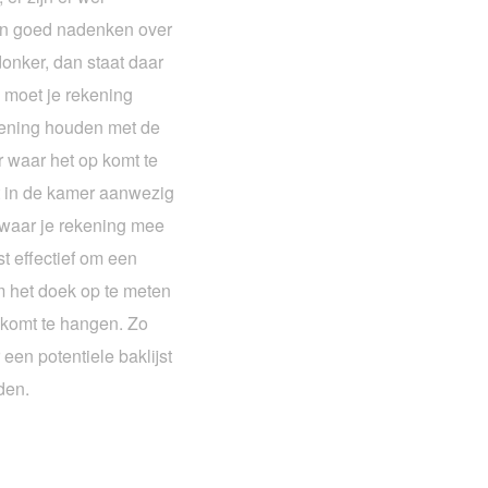
en goed nadenken over
 donker, dan staat daar
en moet je rekening
kening houden met de
r waar het op komt te
st in de kamer aanwezig
n waar je rekening mee
 effectief om een
m het doek op te meten
 komt te hangen. Zo
een potentiele baklijst
den.