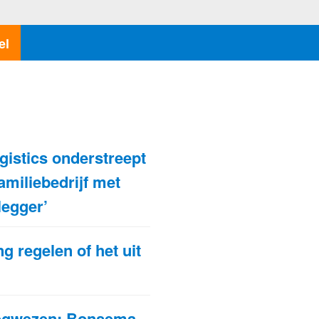
el
N
gistics onderstreept
familiebedrijf met
legger’
ng regelen of het uit
?
egwezen: Bonsema