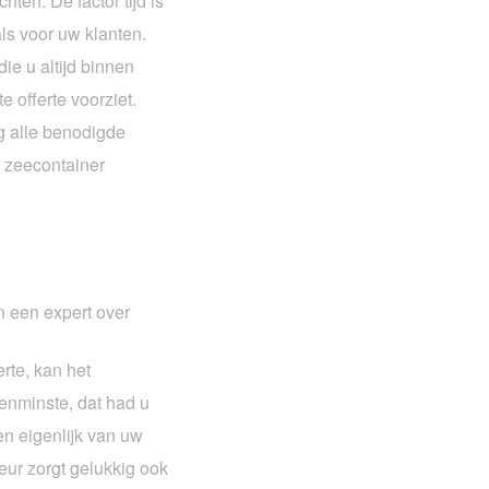
ten. De factor tijd is
als voor uw klanten.
e u altijd binnen
 offerte voorziet.
ig alle benodigde
n zeecontainer
n een expert over
rte, kan het
enminste, dat had u
n eigenlijk van uw
eur zorgt gelukkig ook