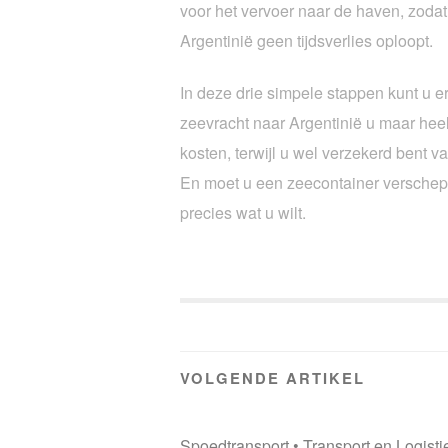
voor het vervoer naar de haven, zodat
Argentinië geen tijdsverlies oploopt.
In deze drie simpele stappen kunt u e
zeevracht naar Argentinië u maar heel
kosten, terwijl u wel verzekerd bent v
En moet u een zeecontainer verschepen
precies wat u wilt.
VOLGENDE ARTIKEL
Spoedtransport
•
Transport en Logisti