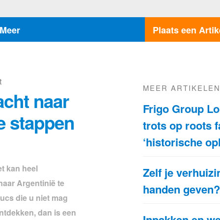
Meer
Plaats een Artik
t
MEER ARTIKELE
acht naar
Frigo Group Lo
ie stappen
trots op roots 
‘historische op
et kan heel
Zelf je verhuizi
naar Argentinië te
handen geven
trucs die u niet mag
 ontdekken, dan is een
Inpakken en w