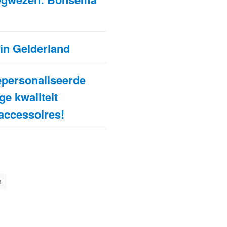
 in Gelderland
epersonaliseerde
e kwaliteit
accessoires!
n