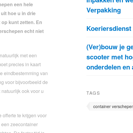
chepen een hele
Verpakking
uit hoe u in drie
 op kunt zetten. En
Koeriersdienst
erschepen echt niet
(Ver)bouw je g
natuurlijk met een
scooter met hog
oet precies in kaart
onderdelen en 
 de eindbestemming van
ng voor bijvoorbeeld de
natuurlijk ook voor u
TAGS
container verschepe
offerte te krijgen voor
t een zeecontainer