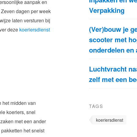
persoonlijke aanpak en
Verpakking
l. Zeven dagen per week
ijze laten versturen bij
(Ver)bouw je g
over deze
koeriersdienst
scooter met hog
onderdelen en 
Luchtvracht naa
zelf met een be
in het midden van
TAGS
le koeriers, snel
koeriersdienst
d zaken met een ander
 pakketten het snelst