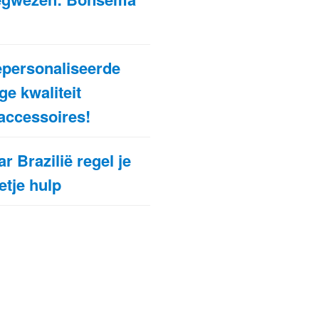
epersonaliseerde
e kwaliteit
accessoires!
r Brazilië regel je
etje hulp