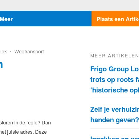
Meer
Plaats een Artik
tiek
•
Wegtransport
MEER ARTIKELE
n
Frigo Group Lo
trots op roots 
‘historische op
Zelf je verhuizi
handen geven
sturen in de regio? Dan
het juiste adres. Deze
Inpakken en w