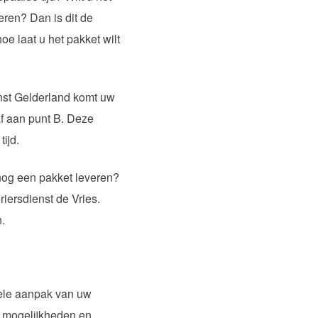
veren? Dan is dit de
oe laat u het pakket wilt
enst Gelderland komt uw
af aan punt B. Deze
tijd.
nog een pakket leveren?
iersdienst de Vries.
n.
nele aanpak van uw
e mogelijkheden en