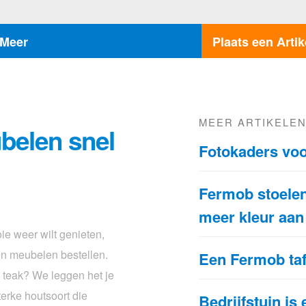
Meer
Plaats een Artik
MEER ARTIKELE
belen snel
Fotokaders voor
Fermob stoelen
meer kleur aan
oie weer wilt genieten,
en meubelen bestellen.
Een Fermob taf
 teak? We leggen het je
terke houtsoort die
Bedrijfstuin i