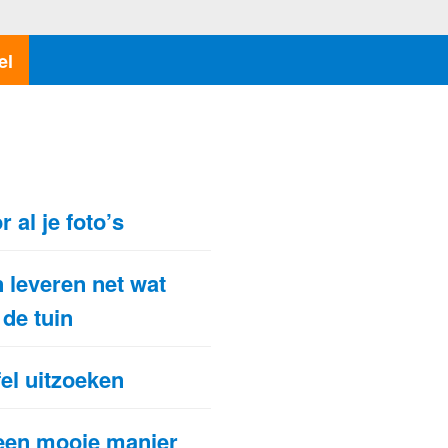
el
N
 al je foto’s
 leveren net wat
 de tuin
el uitzoeken
s een mooie manier