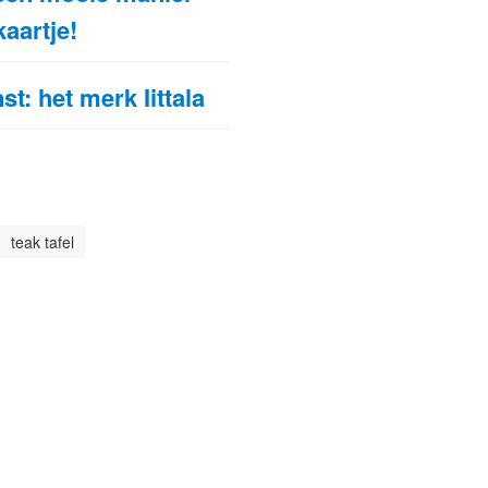
kaartje!
t: het merk Iittala
teak tafel