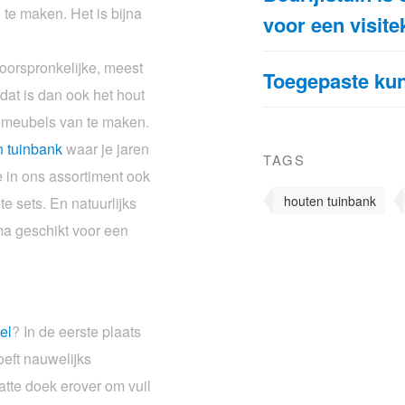
 te maken. Het is bijna
voor een visite
 oorspronkelijke, meest
Toegepaste kuns
 dat is dan ook het hout
nmeubels van te maken.
n tuinbank
waar je jaren
TAGS
e in ons assortiment ook
houten tuinbank
te sets. En natuurlijks
ima geschikt voor een
fel
? In de eerste plaats
eft nauwelijks
atte doek erover om vuil