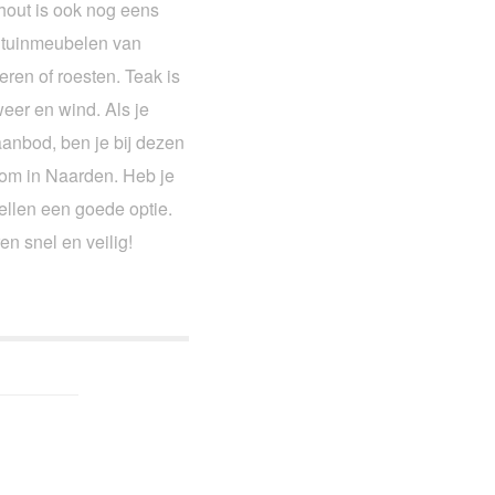
khout is ook nog eens
t tuinmeubelen van
eren of roesten. Teak is
eer en wind. Als je
aanbod, ben je bij dezen
oom in Naarden. Heb je
tellen een goede optie.
en snel en veilig!