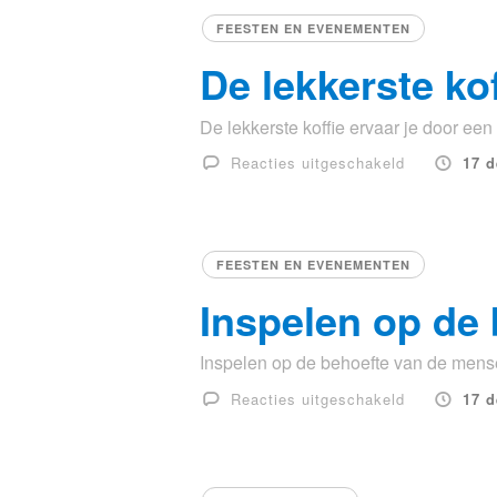
uitzoeken
FEESTEN EN EVENEMENTEN
De lekkerste kof
De lekkerste koffie ervaar je door een k
voor
Reacties uitgeschakeld
17 
De
lekkerste
koffie
ervaar
FEESTEN EN EVENEMENTEN
je
Inspelen op de
door
een
Inspelen op de behoefte van de mensen 
koffiebar
huren!
voor
Reacties uitgeschakeld
17 
Inspelen
op
de
behoefte