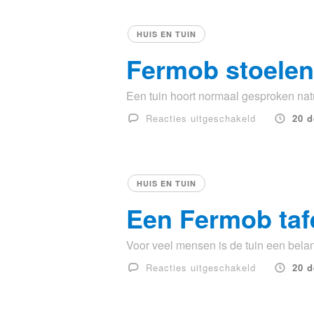
een
‘good
HUIS EN TUIN
diffusser’
Fermob stoelen 
Een tuin hoort normaal gesproken natuu
voor
Reacties uitgeschakeld
20 
Fermob
stoelen
leveren
net
HUIS EN TUIN
wat
Een Fermob taf
meer
kleur
Voor veel mensen is de tuin een belangr
aan
de
voor
Reacties uitgeschakeld
20 
tuin
Een
Fermob
tafel