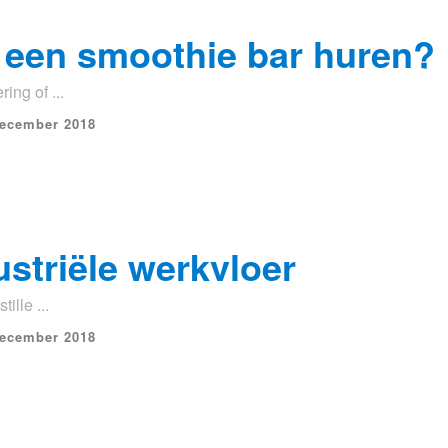
 een smoothie bar huren?
ing of ...
december 2018
ustriële werkvloer
ille ...
december 2018