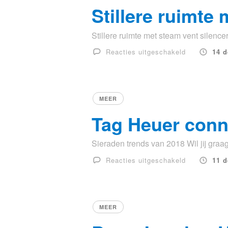
Stillere ruimte
Stillere ruimte met steam vent silencer 
voor
Reacties uitgeschakeld
14 
Stillere
ruimte
met
steam
MEER
vent
Tag Heuer conn
silencer
Sieraden trends van 2018 Wil jij graag
voor
Reacties uitgeschakeld
11 
Tag
Heuer
connected
trends
MEER