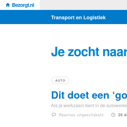
Bezorgt.nl
Transport en Logistiek
Je zocht naar
AUTO
Dit doet een ‘g
Als je werkzaam bent in de autowereld,
voor
Reacties uitgeschakeld
20 
Dit
doet