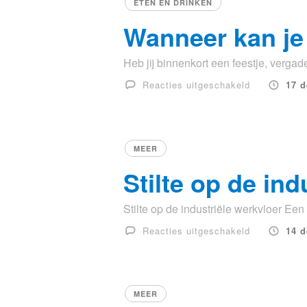
ETEN EN DRINKEN
van
Wanneer kan je
de
mensen
Heb jij binnenkort een feestje, vergader
voor
Reacties uitgeschakeld
17 
Wanneer
kan
je
een
MEER
smoothie
Stilte op de ind
bar
huren?
Stilte op de industriële werkvloer Een st
voor
Reacties uitgeschakeld
14 
Stilte
op
de
industriële
MEER
werkvloer