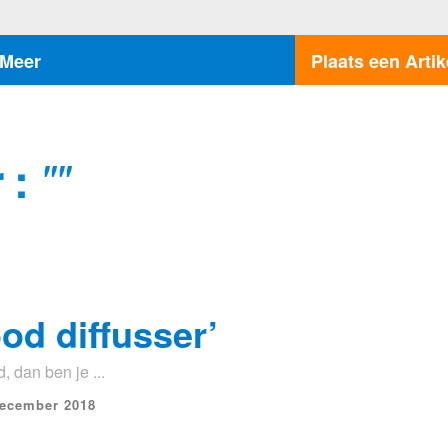
Meer
Plaats een Artik
 :
""
ood diffusser’
 dan ben je ...
december 2018