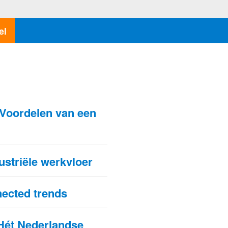
el
N
Voordelen van een
dustriële werkvloer
ected trends
Hét Nederlandse