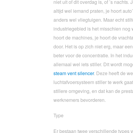
niet uit of dit overdag is, of ’s nachts.
altijd wel iemand praten, je hoort auto
anders wel vliegtuigen. Maar echt stilte
industriegebied is het misschien nog w
hoort de machines, je hoort de vracht
door. Het is op zich niet erg, maar ee
beter voor de concentratie. In het ind
allemaal wel iets stiller. Dit wordt mo
steam vent silencer
. Deze heeft de we
luchtafvoersysteem stiller te werk gaa
stillere omgeving, en dat kan de prest
werknemers bevorderen.
Type
Er bestaan twee verschillende types 