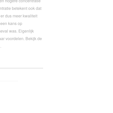
een hogere concentratie
tratie betekent ook dat
er dus meer kwaliteit
geen kans op
val was. Eigenlijk
aar voordelen. Bekijk de
n.