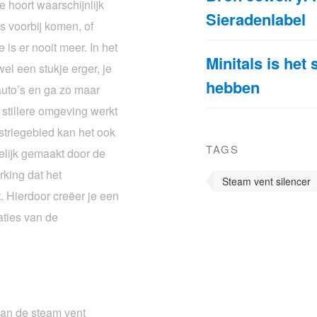
 Je hoort waarschijnlijk
Sieradenlabel
’s voorbij komen, of
 is er nooit meer. In het
Minitals is het
el een stukje erger, je
hebben
auto’s en ga zo maar
n stillere omgeving werkt
ustriegebied kan het ook
TAGS
gelijk gemaakt door de
rking dat het
Steam vent silencer
t. Hierdoor creëer je een
aties van de
van de steam vent