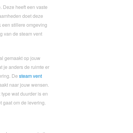
e. Deze heeft een vaste
zaamheden doet deze
k een stillere omgeving
ng van de steam vent
aal gemaakt op jouw
at je anders de ruimte er
oering. De
steam vent
aakt naar jouw wensen.
 type wat duurder is en
t gaat om de levering.