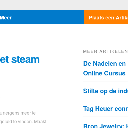
Meer
Plaats een Artik
MEER ARTIKELE
met steam
De Nadelen en 
Online Cursus
Stilte op de in
r
Tag Heuer conn
jna nergens meer te
geluid te vinden. Maakt
Bron Jewelry: 